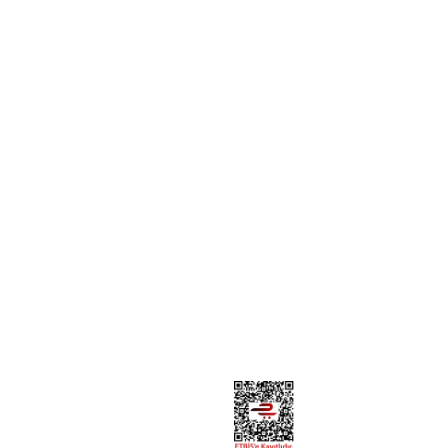
SÖZLEŞMELER
Mesafeli Satış Sözleşmesi
Gizlilik ve Güvenlik
Sıkça Sorulan Sorular
İptal ve İade Şartları
“Şehrin ve kırsalın birbirini beslediği bir sistem yaratmak
mümkün!”
Copyright 2025 © Soframda Ne Var.
Tüm Hakları Saklıdır.
Kredi kartı bilgileriniz 256 bit SSL sertifikası ile
korunmaktadır.