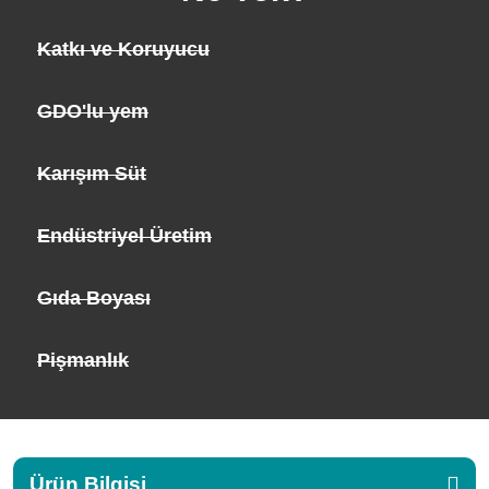
Katkı ve Koruyucu
GDO'lu yem
Karışım Süt
Endüstriyel Üretim
Gıda Boyası
Pişmanlık
Ürün Bilgisi