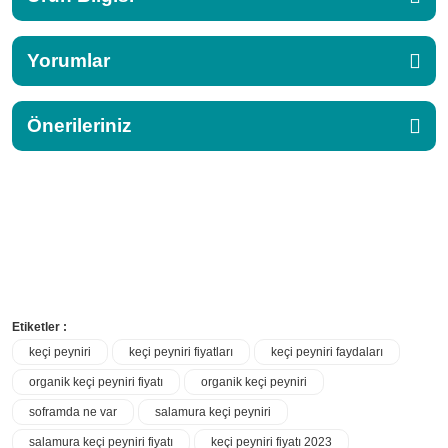
Yorumlar
Önerileriniz
Etiketler :
keçi peyniri
keçi peyniri fiyatları
keçi peyniri faydaları
organik keçi peyniri fiyatı
organik keçi peyniri
soframda ne var
salamura keçi peyniri
salamura keçi peyniri fiyatı
keçi peyniri fiyatı 2023