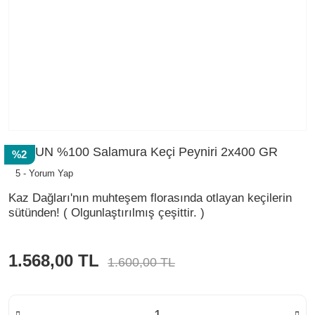
OLGUN %100 Salamura Keçi Peyniri 2x400 GR
%2
5 - Yorum Yap
Kaz Dağları'nın muhteşem florasında otlayan keçilerin
sütünden! ( Olgunlaştırılmış çeşittir. )
1.568,00 TL
1.600,00 TL