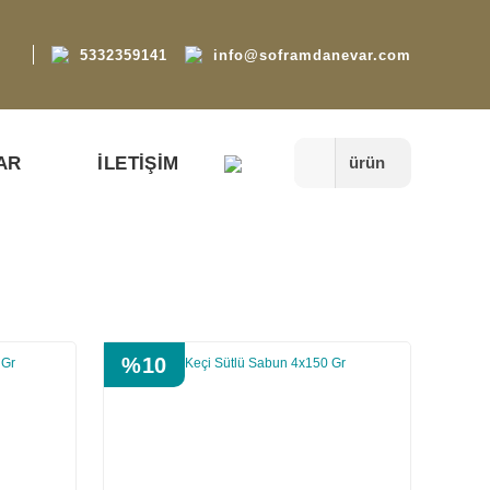
5332359141
info@soframdanevar.com
AR
İLETİŞİM
ürün
%10