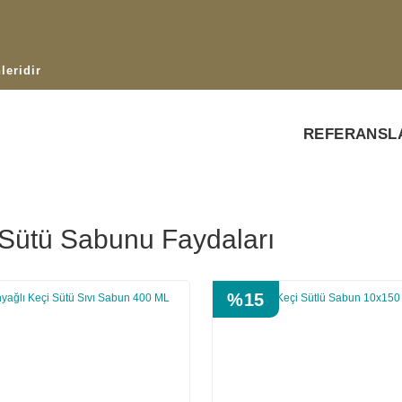
leridir
REFERANSL
 Sütü Sabunu Faydaları
%15